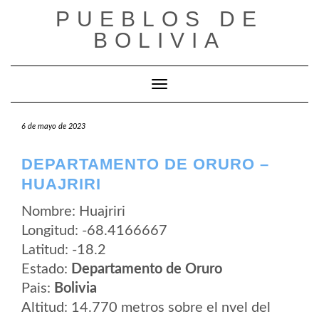
Saltar
PUEBLOS DE
al
contenido
BOLIVIA
Cambiar modo de navegación
6 de mayo de 2023
DEPARTAMENTO DE ORURO –
HUAJRIRI
Nombre: Huajriri
Longitud: -68.4166667
Latitud: -18.2
Estado:
Departamento de Oruro
Pais:
Bolivia
Altitud: 14.770 metros sobre el nvel del