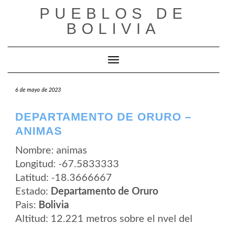
Saltar
PUEBLOS DE
al
contenido
BOLIVIA
Cambiar modo de navegación
6 de mayo de 2023
DEPARTAMENTO DE ORURO –
ANIMAS
Nombre: animas
Longitud: -67.5833333
Latitud: -18.3666667
Estado:
Departamento de Oruro
Pais:
Bolivia
Altitud: 12.221 metros sobre el nvel del