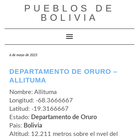
Saltar
PUEBLOS DE
al
contenido
BOLIVIA
Cambiar modo de navegación
6 de mayo de 2023
DEPARTAMENTO DE ORURO –
ALLITUMA
Nombre: Allituma
Longitud: -68.3666667
Latitud: -19.3166667
Estado:
Departamento de Oruro
Pais:
Bolivia
Altitud: 12.211 metros sobre el nvel del