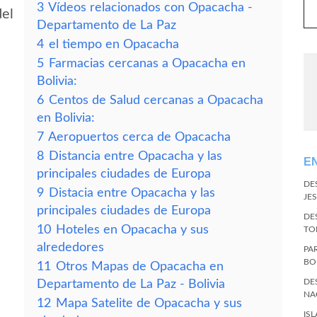
3
Vídeos relacionados con Opacacha -
del
Departamento de La Paz
4
el tiempo en Opacacha
5
Farmacias cercanas a Opacacha en
Bolivia:
6
Centos de Salud cercanas a Opacacha
en Bolivia:
7
Aeropuertos cerca de Opacacha
8
Distancia entre Opacacha y las
E
principales ciudades de Europa
DE
9
Distacia entre Opacacha y las
JES
principales ciudades de Europa
DE
10
Hoteles en Opacacha y sus
TO
alrededores
PA
BO
11
Otros Mapas de Opacacha en
DE
Departamento de La Paz - Bolivia
NA
12
Mapa Satelite de Opacacha y sus
IS