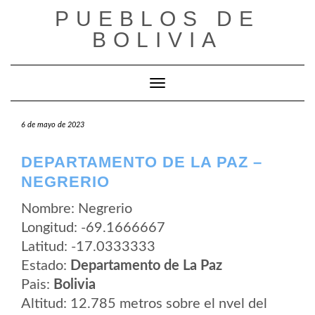
Saltar
PUEBLOS DE
al
contenido
BOLIVIA
Cambiar modo de navegación
6 de mayo de 2023
DEPARTAMENTO DE LA PAZ –
NEGRERIO
Nombre: Negrerio
Longitud: -69.1666667
Latitud: -17.0333333
Estado:
Departamento de La Paz
Pais:
Bolivia
Altitud: 12.785 metros sobre el nvel del