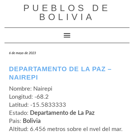
Saltar
PUEBLOS DE
al
contenido
BOLIVIA
Cambiar modo de navegación
6 de mayo de 2023
DEPARTAMENTO DE LA PAZ –
NAIREPI
Nombre: Nairepi
Longitud: -68.2
Latitud: -15.5833333
Estado:
Departamento de La Paz
Pais:
Bolivia
Altitud: 6.456 metros sobre el nvel del mar.