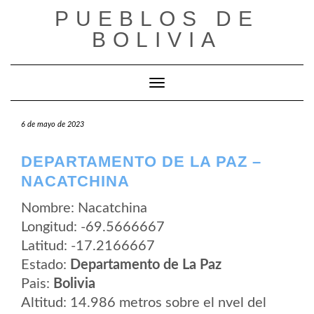
Saltar
PUEBLOS DE
al
contenido
BOLIVIA
Cambiar modo de navegación
6 de mayo de 2023
DEPARTAMENTO DE LA PAZ –
NACATCHINA
Nombre: Nacatchina
Longitud: -69.5666667
Latitud: -17.2166667
Estado:
Departamento de La Paz
Pais:
Bolivia
Altitud: 14.986 metros sobre el nvel del