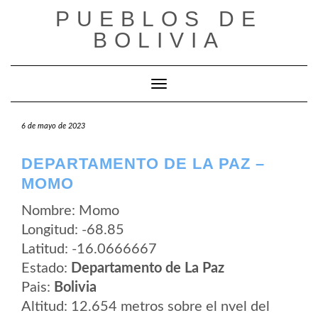
Saltar
PUEBLOS DE
al
contenido
BOLIVIA
Cambiar modo de navegación
6 de mayo de 2023
DEPARTAMENTO DE LA PAZ –
MOMO
Nombre: Momo
Longitud: -68.85
Latitud: -16.0666667
Estado:
Departamento de La Paz
Pais:
Bolivia
Altitud: 12.654 metros sobre el nvel del