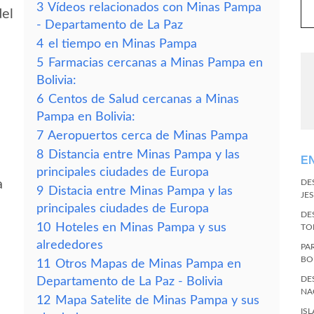
3
Vídeos relacionados con Minas Pampa
del
- Departamento de La Paz
4
el tiempo en Minas Pampa
5
Farmacias cercanas a Minas Pampa en
Bolivia:
6
Centos de Salud cercanas a Minas
Pampa en Bolivia:
7
Aeropuertos cerca de Minas Pampa
8
Distancia entre Minas Pampa y las
E
principales ciudades de Europa
a
DE
9
Distacia entre Minas Pampa y las
JES
principales ciudades de Europa
DE
10
Hoteles en Minas Pampa y sus
TO
alrededores
PA
BO
11
Otros Mapas de Minas Pampa en
DE
Departamento de La Paz - Bolivia
NA
12
Mapa Satelite de Minas Pampa y sus
IS