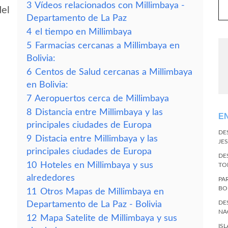
3
Vídeos relacionados con Millimbaya -
del
Departamento de La Paz
4
el tiempo en Millimbaya
5
Farmacias cercanas a Millimbaya en
Bolivia:
6
Centos de Salud cercanas a Millimbaya
en Bolivia:
7
Aeropuertos cerca de Millimbaya
8
Distancia entre Millimbaya y las
E
principales ciudades de Europa
DE
9
Distacia entre Millimbaya y las
JES
principales ciudades de Europa
DE
10
Hoteles en Millimbaya y sus
TO
alrededores
PA
BO
11
Otros Mapas de Millimbaya en
DE
Departamento de La Paz - Bolivia
NA
12
Mapa Satelite de Millimbaya y sus
IS