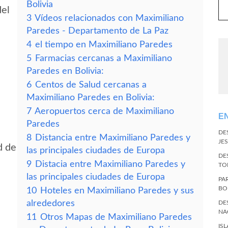
Bolivia
del
3
Vídeos relacionados con Maximiliano
Paredes - Departamento de La Paz
4
el tiempo en Maximiliano Paredes
5
Farmacias cercanas a Maximiliano
Paredes en Bolivia:
6
Centos de Salud cercanas a
Maximiliano Paredes en Bolivia:
7
Aeropuertos cerca de Maximiliano
E
Paredes
DE
8
Distancia entre Maximiliano Paredes y
JES
d de
las principales ciudades de Europa
DE
9
Distacia entre Maximiliano Paredes y
TO
las principales ciudades de Europa
PA
BO
10
Hoteles en Maximiliano Paredes y sus
alrededores
DE
NA
11
Otros Mapas de Maximiliano Paredes
IS