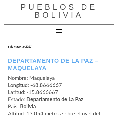
Saltar
PUEBLOS DE
al
contenido
BOLIVIA
Cambiar modo de navegación
6 de mayo de 2023
DEPARTAMENTO DE LA PAZ –
MAQUELAYA
Nombre: Maquelaya
Longitud: -68.8666667
Latitud: -15.8666667
Estado:
Departamento de La Paz
Pais:
Bolivia
Altitud: 13.054 metros sobre el nvel del