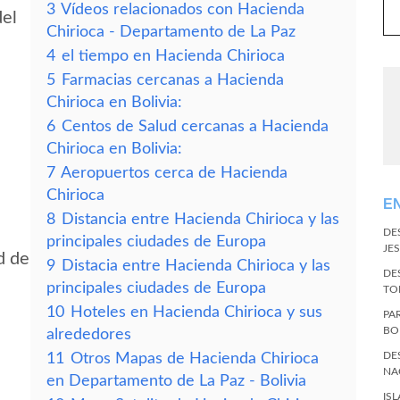
3
Vídeos relacionados con Hacienda
del
Chirioca - Departamento de La Paz
4
el tiempo en Hacienda Chirioca
5
Farmacias cercanas a Hacienda
Chirioca en Bolivia:
6
Centos de Salud cercanas a Hacienda
Chirioca en Bolivia:
7
Aeropuertos cerca de Hacienda
Chirioca
E
8
Distancia entre Hacienda Chirioca y las
DE
principales ciudades de Europa
JES
d de
9
Distacia entre Hacienda Chirioca y las
DE
principales ciudades de Europa
TO
10
Hoteles en Hacienda Chirioca y sus
PA
BO
alrededores
DE
11
Otros Mapas de Hacienda Chirioca
NA
en Departamento de La Paz - Bolivia
IS