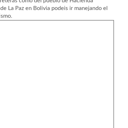
rreteras como del pueblo de Hacienda
de La Paz en Bolivia podeis ir manejando el
ismo.