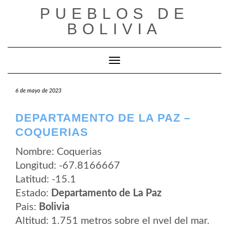
Saltar
PUEBLOS DE
al
contenido
BOLIVIA
Cambiar modo de navegación
6 de mayo de 2023
DEPARTAMENTO DE LA PAZ –
COQUERIAS
Nombre: Coquerias
Longitud: -67.8166667
Latitud: -15.1
Estado:
Departamento de La Paz
Pais:
Bolivia
Altitud: 1.751 metros sobre el nvel del mar.