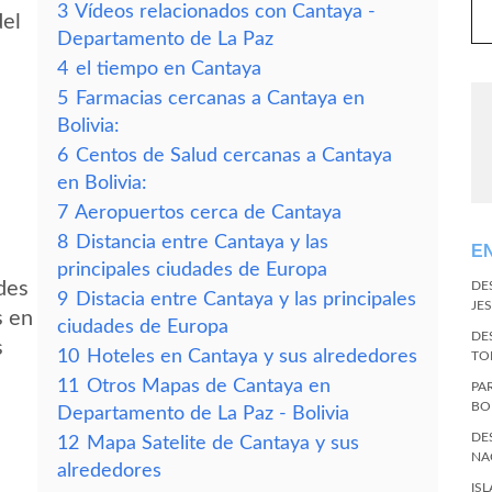
3
Vídeos relacionados con Cantaya -
del
Departamento de La Paz
4
el tiempo en Cantaya
5
Farmacias cercanas a Cantaya en
Bolivia:
6
Centos de Salud cercanas a Cantaya
en Bolivia:
7
Aeropuertos cerca de Cantaya
8
Distancia entre Cantaya y las
E
principales ciudades de Europa
des
DE
9
Distacia entre Cantaya y las principales
JES
s en
ciudades de Europa
DE
s
10
Hoteles en Cantaya y sus alrededores
TO
11
Otros Mapas de Cantaya en
PA
BO
Departamento de La Paz - Bolivia
DE
12
Mapa Satelite de Cantaya y sus
NA
alrededores
IS