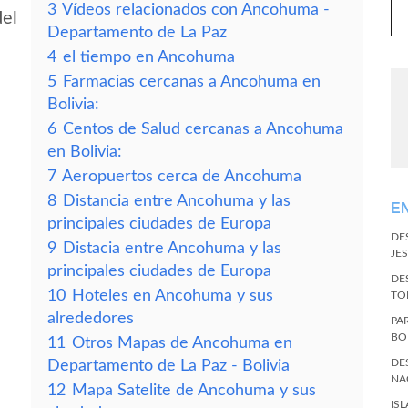
3
Vídeos relacionados con Ancohuma -
del
Departamento de La Paz
4
el tiempo en Ancohuma
5
Farmacias cercanas a Ancohuma en
Bolivia:
6
Centos de Salud cercanas a Ancohuma
en Bolivia:
7
Aeropuertos cerca de Ancohuma
8
Distancia entre Ancohuma y las
E
principales ciudades de Europa
DE
9
Distacia entre Ancohuma y las
JES
principales ciudades de Europa
DE
10
Hoteles en Ancohuma y sus
TO
alrededores
PA
BO
11
Otros Mapas de Ancohuma en
DE
Departamento de La Paz - Bolivia
NA
12
Mapa Satelite de Ancohuma y sus
IS