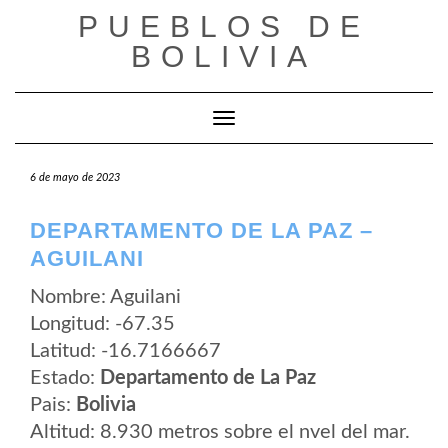
Saltar
PUEBLOS DE
al
contenido
BOLIVIA
Cambiar modo de navegación
6 de mayo de 2023
DEPARTAMENTO DE LA PAZ –
AGUILANI
Nombre: Aguilani
Longitud: -67.35
Latitud: -16.7166667
Estado:
Departamento de La Paz
Pais:
Bolivia
Altitud: 8.930 metros sobre el nvel del mar.