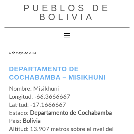
Saltar
PUEBLOS DE
al
contenido
BOLIVIA
Cambiar modo de navegación
6 de mayo de 2023
DEPARTAMENTO DE
COCHABAMBA – MISIKHUNI
Nombre: Misikhuni
Longitud: -66.3666667
Latitud: -17.1666667
Estado:
Departamento de Cochabamba
Pais:
Bolivia
Altitud: 13.907 metros sobre el nvel del