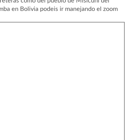
reteras como del pueblo de Misicuni del
a en Bolivia podeis ir manejando el zoom