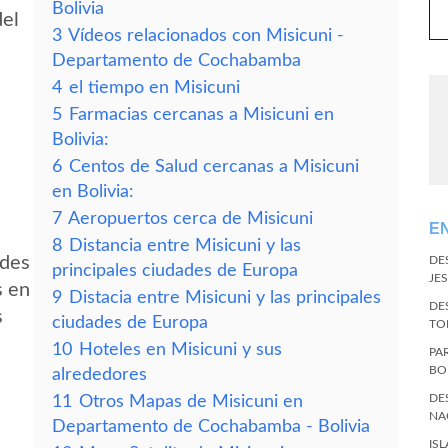
Bolivia
del
3
Vídeos relacionados con Misicuni -
Departamento de Cochabamba
4
el tiempo en Misicuni
5
Farmacias cercanas a Misicuni en
Bolivia:
6
Centos de Salud cercanas a Misicuni
en Bolivia:
7
Aeropuertos cerca de Misicuni
E
8
Distancia entre Misicuni y las
edes
DE
principales ciudades de Europa
JES
s en
9
Distacia entre Misicuni y las principales
DE
s
ciudades de Europa
TO
10
Hoteles en Misicuni y sus
PA
BO
alrededores
DE
11
Otros Mapas de Misicuni en
NA
Departamento de Cochabamba - Bolivia
IS