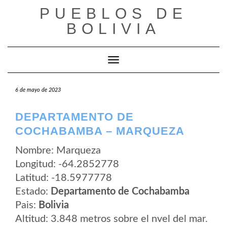
Saltar
PUEBLOS DE
al
contenido
BOLIVIA
Cambiar modo de navegación
6 de mayo de 2023
DEPARTAMENTO DE
COCHABAMBA – MARQUEZA
Nombre: Marqueza
Longitud: -64.2852778
Latitud: -18.5977778
Estado:
Departamento de Cochabamba
Pais:
Bolivia
Altitud: 3.848 metros sobre el nvel del mar.