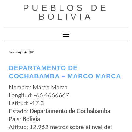
Saltar
PUEBLOS DE
al
contenido
BOLIVIA
Cambiar modo de navegación
6 de mayo de 2023
DEPARTAMENTO DE
COCHABAMBA – MARCO MARCA
Nombre: Marco Marca
Longitud: -66.4666667
Latitud: -17.3
Estado:
Departamento de Cochabamba
Pais:
Bolivia
Altitud: 12.962 metros sobre el nvel del