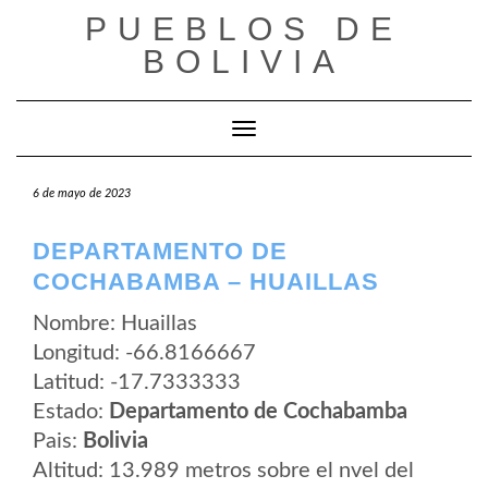
Saltar
PUEBLOS DE
al
contenido
BOLIVIA
Cambiar modo de navegación
6 de mayo de 2023
DEPARTAMENTO DE
COCHABAMBA – HUAILLAS
Nombre: Huaillas
Longitud: -66.8166667
Latitud: -17.7333333
Estado:
Departamento de Cochabamba
Pais:
Bolivia
Altitud: 13.989 metros sobre el nvel del