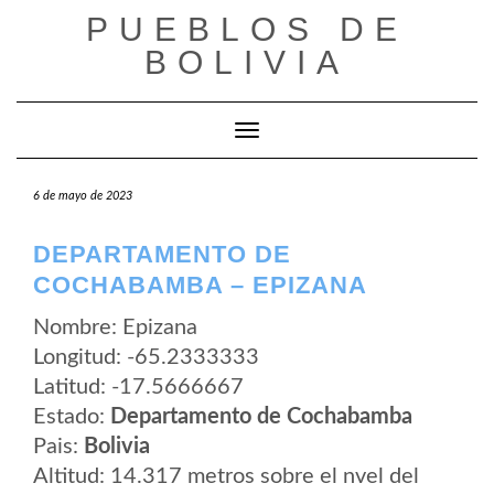
Saltar
PUEBLOS DE
al
contenido
BOLIVIA
Cambiar modo de navegación
6 de mayo de 2023
DEPARTAMENTO DE
COCHABAMBA – EPIZANA
Nombre: Epizana
Longitud: -65.2333333
Latitud: -17.5666667
Estado:
Departamento de Cochabamba
Pais:
Bolivia
Altitud: 14.317 metros sobre el nvel del