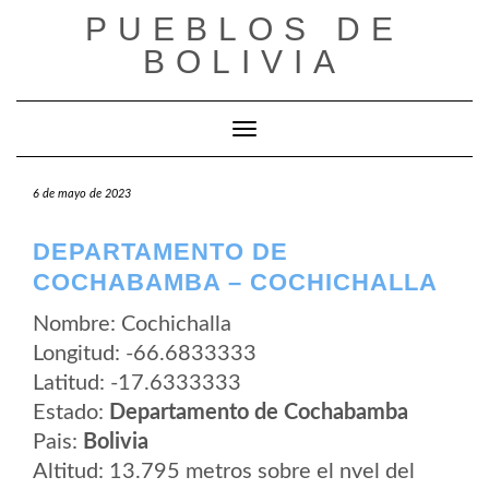
Saltar
PUEBLOS DE
al
contenido
BOLIVIA
Cambiar modo de navegación
6 de mayo de 2023
DEPARTAMENTO DE
COCHABAMBA – COCHICHALLA
Nombre: Cochichalla
Longitud: -66.6833333
Latitud: -17.6333333
Estado:
Departamento de Cochabamba
Pais:
Bolivia
Altitud: 13.795 metros sobre el nvel del