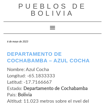
Saltar
PUEBLOS DE
al
contenido
BOLIVIA
Cambiar modo de navegación
6 de mayo de 2023
DEPARTAMENTO DE
COCHABAMBA – AZUL COCHA
Nombre: Azul Cocha
Longitud: -65.1833333
Latitud: -17.7166667
Estado:
Departamento de Cochabamba
Pais:
Bolivia
Altitud: 11.023 metros sobre el nvel del