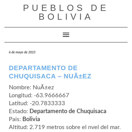
Saltar
PUEBLOS DE
al
contenido
BOLIVIA
Cambiar modo de navegación
6 de mayo de 2023
DEPARTAMENTO DE
CHUQUISACA – NUÃ±EZ
Nombre: NuÃ±ez
Longitud: -63.9666667
Latitud: -20.7833333
Estado:
Departamento de Chuquisaca
Pais:
Bolivia
Altitud: 2.719 metros sobre el nvel del mar.