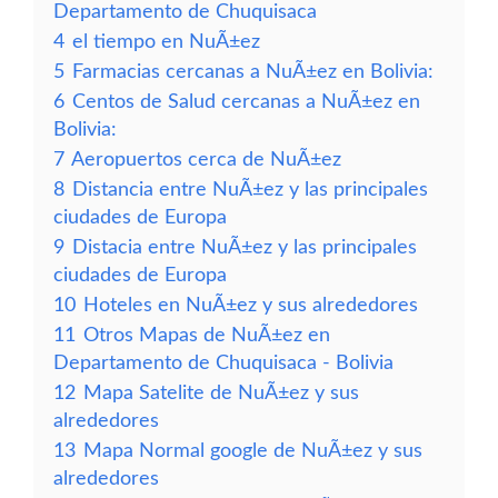
Departamento de Chuquisaca
4
el tiempo en NuÃ±ez
5
Farmacias cercanas a NuÃ±ez en Bolivia:
6
Centos de Salud cercanas a NuÃ±ez en
Bolivia:
7
Aeropuertos cerca de NuÃ±ez
8
Distancia entre NuÃ±ez y las principales
ciudades de Europa
9
Distacia entre NuÃ±ez y las principales
ciudades de Europa
10
Hoteles en NuÃ±ez y sus alrededores
11
Otros Mapas de NuÃ±ez en
Departamento de Chuquisaca - Bolivia
12
Mapa Satelite de NuÃ±ez y sus
alrededores
13
Mapa Normal google de NuÃ±ez y sus
alrededores