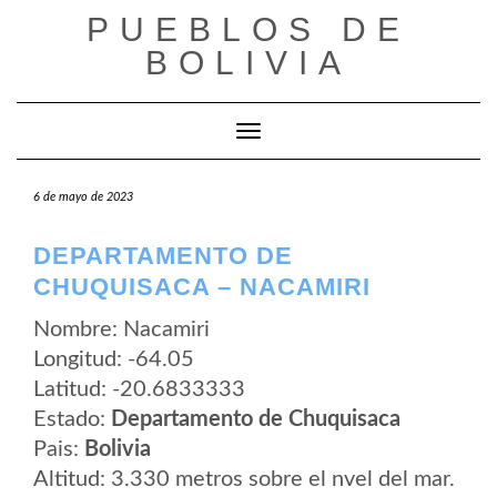
Saltar
PUEBLOS DE
al
contenido
BOLIVIA
Cambiar modo de navegación
6 de mayo de 2023
DEPARTAMENTO DE
CHUQUISACA – NACAMIRI
Nombre: Nacamiri
Longitud: -64.05
Latitud: -20.6833333
Estado:
Departamento de Chuquisaca
Pais:
Bolivia
Altitud: 3.330 metros sobre el nvel del mar.