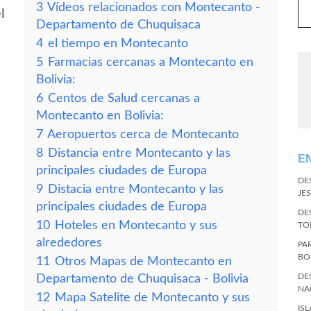
3
Vídeos relacionados con Montecanto -
l
Departamento de Chuquisaca
4
el tiempo en Montecanto
5
Farmacias cercanas a Montecanto en
Bolivia:
6
Centos de Salud cercanas a
Montecanto en Bolivia:
7
Aeropuertos cerca de Montecanto
8
Distancia entre Montecanto y las
E
principales ciudades de Europa
DE
9
Distacia entre Montecanto y las
JES
principales ciudades de Europa
DE
10
Hoteles en Montecanto y sus
TO
alrededores
PA
BO
11
Otros Mapas de Montecanto en
DE
Departamento de Chuquisaca - Bolivia
NA
12
Mapa Satelite de Montecanto y sus
IS