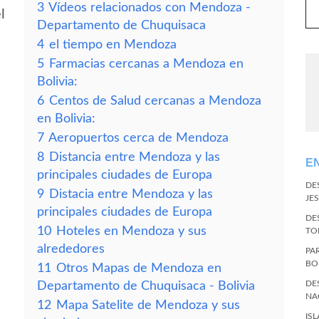
3
Vídeos relacionados con Mendoza -
l
Departamento de Chuquisaca
4
el tiempo en Mendoza
5
Farmacias cercanas a Mendoza en
Bolivia:
6
Centos de Salud cercanas a Mendoza
en Bolivia:
7
Aeropuertos cerca de Mendoza
8
Distancia entre Mendoza y las
E
principales ciudades de Europa
DE
9
Distacia entre Mendoza y las
JES
principales ciudades de Europa
DE
10
Hoteles en Mendoza y sus
TO
alrededores
PA
BO
11
Otros Mapas de Mendoza en
DE
Departamento de Chuquisaca - Bolivia
NA
12
Mapa Satelite de Mendoza y sus
IS