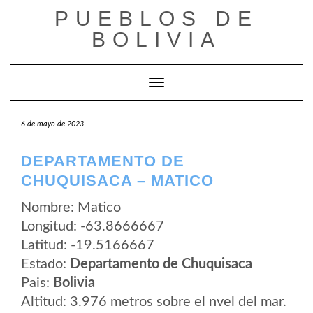
Saltar
PUEBLOS DE
al
contenido
BOLIVIA
Cambiar modo de navegación
6 de mayo de 2023
DEPARTAMENTO DE
CHUQUISACA – MATICO
Nombre: Matico
Longitud: -63.8666667
Latitud: -19.5166667
Estado:
Departamento de Chuquisaca
Pais:
Bolivia
Altitud: 3.976 metros sobre el nvel del mar.