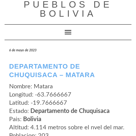
PUEBLOS DE
Saltar
al
BOLIVIA
contenido
Cambiar modo de navegación
6 de mayo de 2023
DEPARTAMENTO DE
CHUQUISACA – MATARA
Nombre: Matara
Longitud: -63.7666667
Latitud: -19.7666667
Estado:
Departamento de Chuquisaca
Pais:
Bolivia
Altitud: 4.114 metros sobre el nvel del mar.
Poblacion: 203