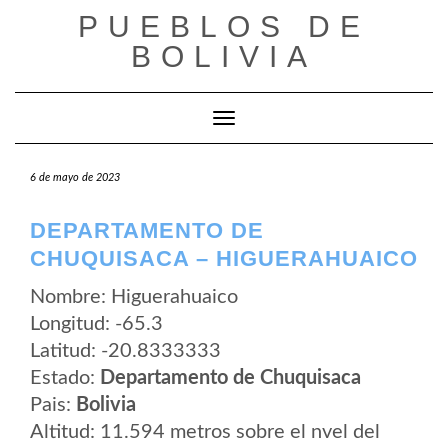
Saltar
PUEBLOS DE
al
contenido
BOLIVIA
Cambiar modo de navegación
6 de mayo de 2023
DEPARTAMENTO DE
CHUQUISACA – HIGUERAHUAICO
Nombre: Higuerahuaico
Longitud: -65.3
Latitud: -20.8333333
Estado:
Departamento de Chuquisaca
Pais:
Bolivia
Altitud: 11.594 metros sobre el nvel del