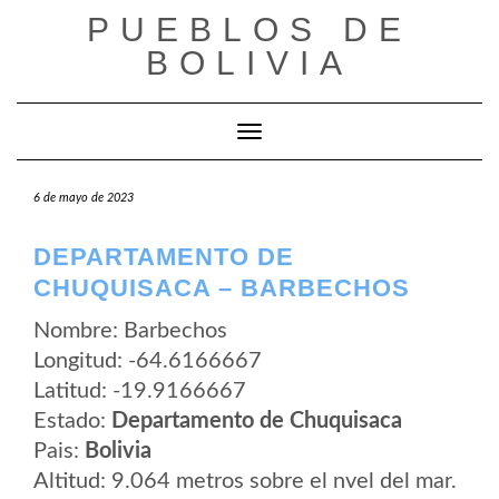
Saltar
PUEBLOS DE
al
contenido
BOLIVIA
Cambiar modo de navegación
6 de mayo de 2023
DEPARTAMENTO DE
CHUQUISACA – BARBECHOS
Nombre: Barbechos
Longitud: -64.6166667
Latitud: -19.9166667
Estado:
Departamento de Chuquisaca
Pais:
Bolivia
Altitud: 9.064 metros sobre el nvel del mar.