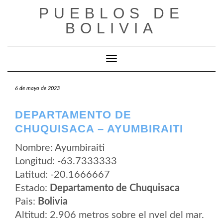
Saltar
PUEBLOS DE
al
contenido
BOLIVIA
Cambiar modo de navegación
6 de mayo de 2023
DEPARTAMENTO DE
CHUQUISACA – AYUMBIRAITI
Nombre: Ayumbiraiti
Longitud: -63.7333333
Latitud: -20.1666667
Estado:
Departamento de Chuquisaca
Pais:
Bolivia
Altitud: 2.906 metros sobre el nvel del mar.