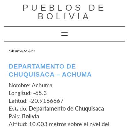
Saltar
PUEBLOS DE
al
contenido
BOLIVIA
Cambiar modo de navegación
6 de mayo de 2023
DEPARTAMENTO DE
CHUQUISACA – ACHUMA
Nombre: Achuma
Longitud: -65.3
Latitud: -20.9166667
Estado:
Departamento de Chuquisaca
Pais:
Bolivia
Altitud: 10.003 metros sobre el nvel del